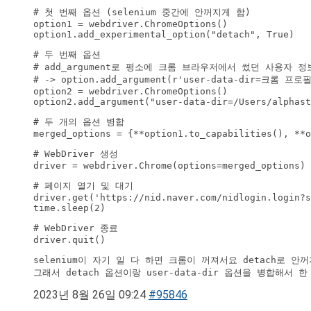
# 첫 번째 옵션 (selenium 중간에 안꺼지게 함)

option1 = webdriver.ChromeOptions()

option1.add_experimental_option("detach", True)
# 두 번째 옵션

# add_argument로 평소에 크롬 브라우저에서 썼던 사용자 정
# -> option.add_argument(r'user-data-dir=크롬 프로필
option2 = webdriver.ChromeOptions()

option2.add_argument("user-data-dir=/Users/alphast
# 두 개의 옵션 병합

merged_options = {**option1.to_capabilities(), **o
# WebDriver 생성

driver = webdriver.Chrome(options=merged_options)
# 페이지 열기 및 대기

driver.get('https://nid.naver.com/nidlogin.login?s
time.sleep(2)
# WebDriver 종료

driver.quit()
selenium이 자기 일 다 하면 크롬이 꺼져서요 detach로 안
2023년 8월 26일 09:24
#95846