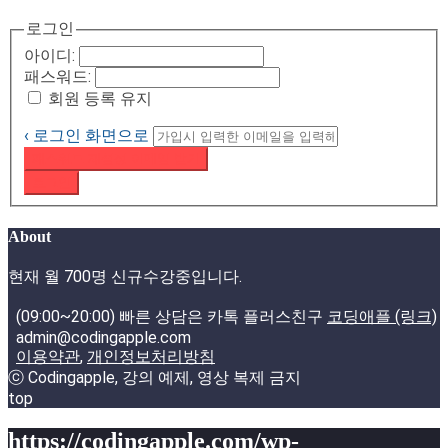
로그인
아이디:
패스워드:
회원 등록 유지
‹ 로그인 화면으로
패스워드 재설정 이메일 받기
로그인
About
현재 월 700명 신규수강중입니다.
(09:00~20:00) 빠른 상담은 카톡 플러스친구
코딩애플 (링크)
admin@codingapple.com
이용약관
,
개인정보처리방침
ⓒ Codingapple, 강의 예제, 영상 복제 금지
top
https://codingapple.com/wp-