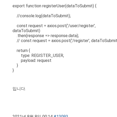
export function registerUser(dataToSubmit) {
//console.log(dataToSubmit);
const request = axios.post('/user/register',
dataToSubmit)
.then(response => response.data);
// const request = axios.post('/register', dataToSubmit
return {
type: REGISTER_USER,
payload: request
}
}
입니다.
2021년 8월 8일 00:14
#13093