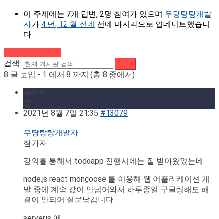
이 주제에는 7개 답변, 2명 참여가 있으며
우당탕탕개발
자
가
4 년, 12 월 전에
전에 마지막으로 업데이트했습니
다.
강의로 돌아가기
검색:
8 글 보임 - 1 에서 8 까지 (총 8 중에서)
글쓴이
글
2021년 8월 7일 21:35
#13079
우당탕탕개발자
참가자
강의를 통해서 todoapp 진행시에는 잘 받아왔었는데
node.js react mongoose 를 이용해 웹 어플리케이션 개
발 중에 계속 값이 안넘어와서 하루종일 구글링해도 해
결이 안되어 질문남깁니다..
server.js 에