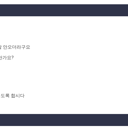
 잘 안오더라구요
요한가요?
듣도록 합시다