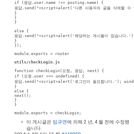
if (응답.user.name !== posting.name) {

응답.send("<script>alert('다른 사용자의 글을 삭제할 수 없습니
}

}

}

else {

응답.send("<script>alert('해당하는 게시물이 없습니다.'); win
}

});
module.exports = router
utils/checkLogin.js
function checkLogin(요청, 응답, next) {

if (요청.user === undefined) {

응답.send("<script>alert('로그인이 필요합니다.'); window.
}

else {

next();

}

}
module.exports = checkLogin;
이 게시글은
임규연
에 의해 2 년, 4 월 전에 수정됐
습니다.