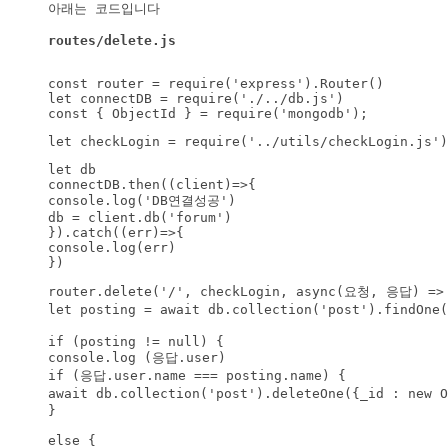
아래는 코드입니다

routes/delete.js

const router = require('express').Router()

let connectDB = require('./../db.js')

const { ObjectId } = require('mongodb');
let checkLogin = require('../utils/checkLogin.js')
let db

connectDB.then((client)=>{

console.log('DB연결성공')

db = client.db('forum')

}).catch((err)=>{

console.log(err)

})
router.delete('/', checkLogin, async(요청, 응답) => 
let posting = await db.collection('post').findOne
if (posting != null) {

console.log (응답.user)

if (응답.user.name === posting.name) {

await db.collection('post').deleteOne({_id : new 
}

else {
