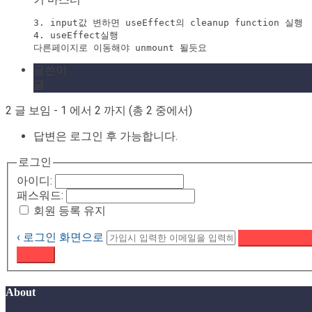
3. input값 변하면 useEffect의 cleanup function 실행

4. useEffect실행

다른페이지로 이동해야 unmount 될듯요
글쓴이
글
2 글 보임 - 1 에서 2 까지 (총 2 중에서)
답변은 로그인 후 가능합니다.
로그인
아이디:
패스워드:
회원 등록 유지
‹ 로그인 화면으로
패스워드 재설정
로그인
About