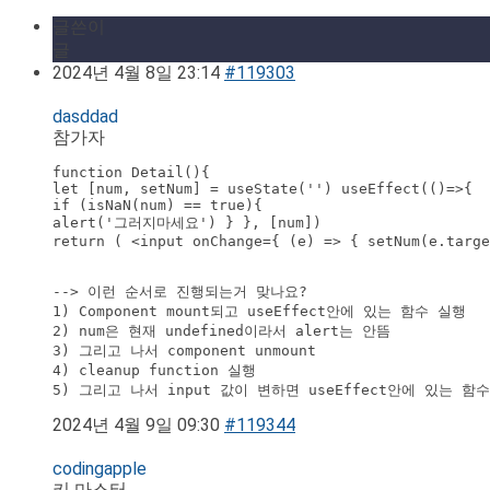
글쓴이
글
2024년 4월 8일 23:14
#119303
dasddad
참가자
function Detail(){ 

let [num, setNum] = useState('') useEffect(()=>{ 

if (isNaN(num) == true){ 

alert('그러지마세요') } }, [num]) 

return ( <input onChange={ (e) => { setNum(e.targe
--> 이런 순서로 진행되는거 맞나요?

1) Component mount되고 useEffect안에 있는 함수 실행

2) num은 현재 undefined이라서 alert는 안뜸

3) 그리고 나서 component unmount

4) cleanup function 실행

5) 그리고 나서 input 값이 변하면 useEffect안에 있는 함
2024년 4월 9일 09:30
#119344
codingapple
키 마스터