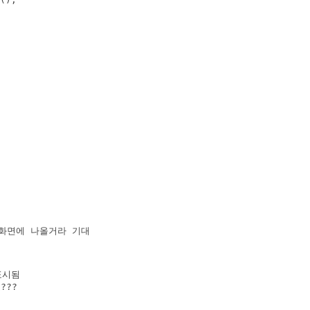
로 화면에 나올거라 기대

표시됨

??
