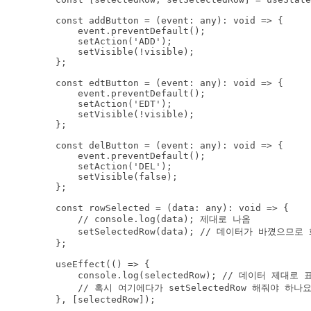
    const addButton = (event: any): void => {

        event.preventDefault(); 

        setAction('ADD');

        setVisible(!visible);

    };

    const edtButton = (event: any): void => {

        event.preventDefault(); 

        setAction('EDT');

        setVisible(!visible);

    };

    const delButton = (event: any): void => {

        event.preventDefault(); 

        setAction('DEL');

        setVisible(false);

    };

    const rowSelected = (data: any): void => {

        // console.log(data); 제대로 나옴

        setSelectedRow(data); // 데이터가 바꼈으므
    };

    useEffect(() => {

        console.log(selectedRow); // 데이터 제대로 
        // 혹시 여기에다가 setSelectedRow 해줘야 하나요?
    }, [selectedRow]);
