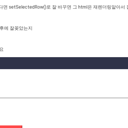
다면 setSelectedRow()로 잘 바꾸면 그 html은 재렌더링알아서
전송후에 잘꽂았는지
듯요