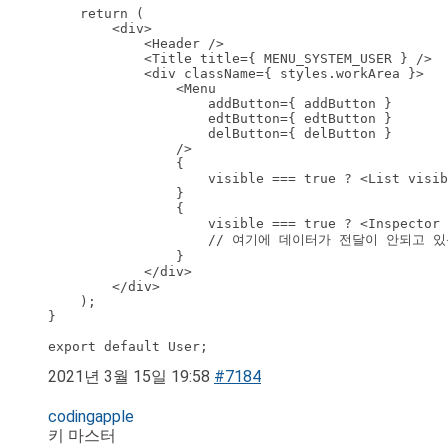
    return (

        <div>

            <Header />

            <Title title={ MENU_SYSTEM_USER } />

            <div className={ styles.workArea }>

                <Menu

                    addButton={ addButton }

                    edtButton={ edtButton }

                    delButton={ delButton }       
                />

                {

                    visible === true ? <List visib
                }

                {

                    visible === true ? <Inspector 
                    // 여기에 데이터가 전달이 안되고 있음
                }

            </div>

        </div>

    );

}

export default User;
2021년 3월 15일 19:58
#7184
codingapple
키 마스터