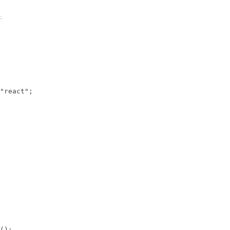
.
"react";

();
