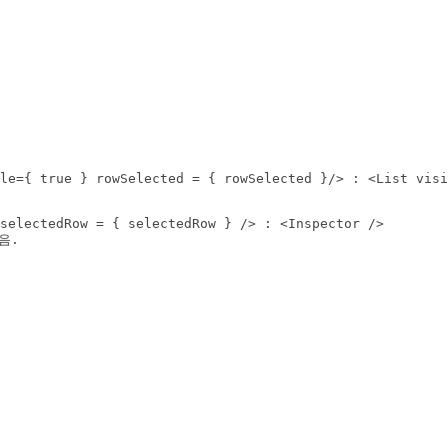
             

le={ true } rowSelected = { rowSelected }/> : <List visi
selectedRow = { selectedRow } /> : <Inspector />

.
