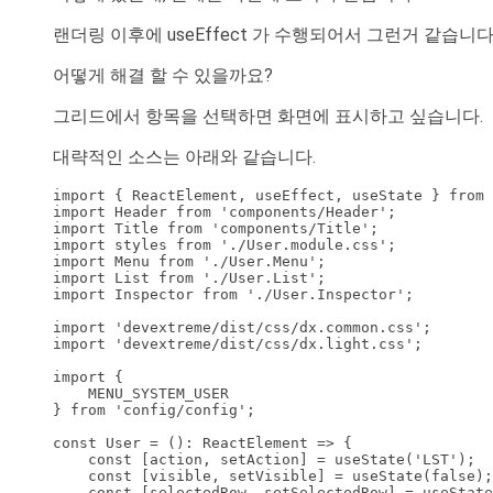
랜더링 이후에 useEffect 가 수행되어서 그런거 같습니다
어떻게 해결 할 수 있을까요?
그리드에서 항목을 선택하면 화면에 표시하고 싶습니다.
대략적인 소스는 아래와 같습니다.
import { ReactElement, useEffect, useState } from 
import Header from 'components/Header';

import Title from 'components/Title';

import styles from './User.module.css';

import Menu from './User.Menu';

import List from './User.List';

import Inspector from './User.Inspector';

import 'devextreme/dist/css/dx.common.css';

import 'devextreme/dist/css/dx.light.css';

import {

    MENU_SYSTEM_USER

} from 'config/config';

const User = (): ReactElement => {

    const [action, setAction] = useState('LST');

    const [visible, setVisible] = useState(false);

    const [selectedRow, setSelectedRow] = useState