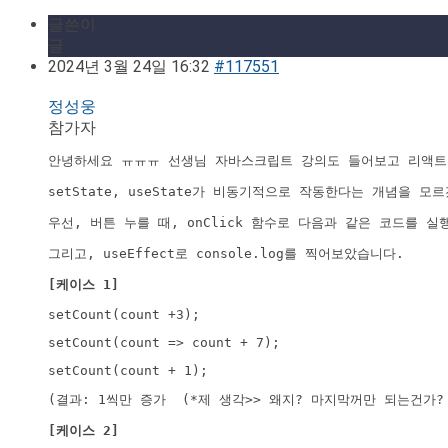
글쓴이
글
2024년 3월 24일 16:32
#117551
정성웅
참가자
안녕하세요 ㅠㅠㅠ 선생님 자바스크립트 강의도 들어보고 리액트도
setState, useState가 비동기적으로 작동한다는 개념을 모
우선, 버튼 누를 때, onClick 함수로 다음과 같은 코드를 
그리고, useEffect로 console.log를 찍어보았습니다.
[케이스 1]
setCount(count +3);
setCount(count => count + 7);
setCount(count + 1);
(결과: 1씩만 증가  (*제 생각>> 왜지? 마지막꺼만 되는건가
[케이스 2]