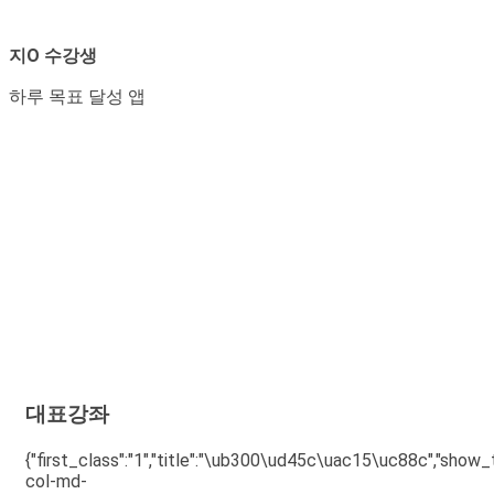
지O 수강생
하루 목표 달성 앱
대표강좌
{"first_class":"1","title":"\ub300\ud45c\uac15\uc88c","show_tit
col-md-