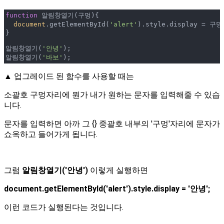
function
 알림창열기(
구멍
)
{

document
.getElementById(
'alert'
).style.display = 구멍;
}

알림창열기(
'안녕'
);

알림창열기(
'바보'
);
▲ 업그레이드 된 함수를 사용할 때는
소괄호 구멍자리에 뭔가 내가 원하는 문자를 입력해줄 수 있습
니다.
문자를 입력하면 아까 그 {} 중괄호 내부의 '구멍'자리에 문자가
쇼옥하고 들어가게 됩니다.
그럼
알림창열기('안녕')
이렇게 실행하면
document.getElementById('alert').style.display = '안녕';
이런 코드가 실행된다는 것입니다.