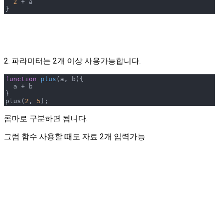
2
 + a

}
2. 파라미터는 2개 이상 사용가능합니다.
function
plus
(
a, b
)
{ 

  a + b

}

plus(
2
, 
5
);
콤마로 구분하면 됩니다.
그럼 함수 사용할 때도 자료 2개 입력가능