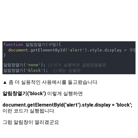
function
 알림창열기(
구멍
)
{

document
.getElementById(
'alert'
).style.display = 구멍;
}

알림창열기(
'none'
); 
//이거 실행하면 알림창열릴듯
알림창열기(
'block'
);  
//얘는 닫힐듯 
▲ 좀 더 실용적인 사용예시를 들고왔습니다.
알림창열기('block')
이렇게 실행하면
document.getElementById('alert').style.display = 'block';
이런 코드가 실행됩니다.
그럼 알림창이 열리겠군요