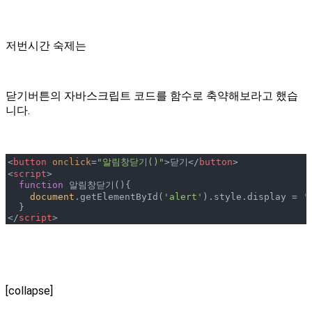
저번시간 숙제는
닫기버튼의 자바스크립트 코드를 함수로 축약해보라고 했습
니다.
<
button
onclick
=
"알림창닫기()"
>
닫기
</
button
>
<
script
>
function
 알림창닫기(
)
{

document
.getElementById(
'alert'
).style.display = 
'
</
script
>
[collapse]