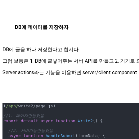
DB에 데이터를 저장하자
DB에 글을 하나 저장한다고 칩시다.
그럼 보통은 1. DB에 글넣어주는 서버 API를 만들고 2. 거기
Server actions라는 기능을 이용하면 server/client comp
(
/app/
write2/page.js)

//1. 페이지만들었음
export
default
async
function
Write2
(
) 
{

//3. 서버기능만들었음
async
function
handleSubmit
(
formData
) 
{
