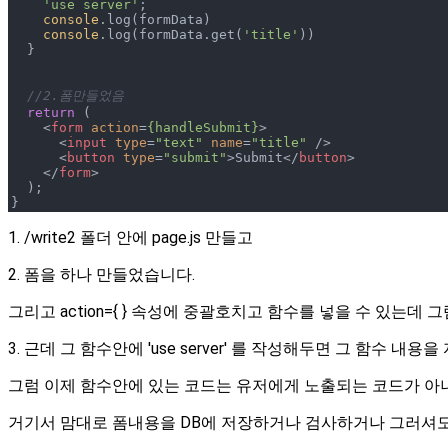
'use server'
;

console
.log(formData)

console
.log(formData.get(
'title'
))

  }

//2.폼만들었음
return
 (

<
form
action
=
{handleSubmit}
>
<
input
type
=
"text"
name
=
"title"
 />
<
button
type
=
"submit"
>
Submit
</
button
>
</
form
>
  );

} 
1. /write2 폴더 안에 page.js 만들고
2. 폼을 하나 만들었습니다.
그리고 action={ } 속성에 중괄호치고 함수를 넣을 수 있는데
3. 근데 그 함수안에 'use server' 를 작성해두면 그 함수 내용
그럼 이제 함수안에 있는 코드는 유저에게 노출되는 코드가 
거기서 맘대로 폼내용을 DB에 저장하거나 검사하거나 그러셔도