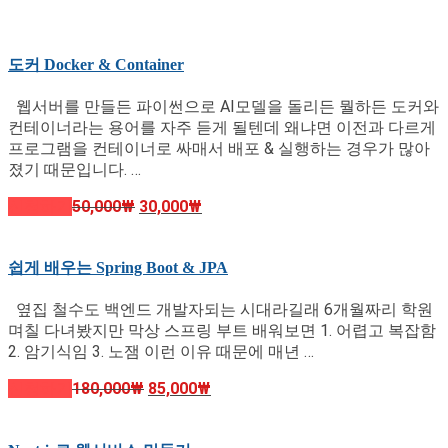
도커 Docker & Container
웹서버를 만들든 파이썬으로 AI모델을 돌리든 뭘하든 도커와
컨테이너라는 용어를 자주 듣게 될텐데 왜냐면 이전과 다르게
프로그램을 컨테이너로 싸매서 배포 & 실행하는 경우가 많아
졌기 때문입니다. …
신청하기
50,000
₩
30,000
₩
쉽게 배우는 Spring Boot & JPA
옆집 철수도 백엔드 개발자되는 시대라길래 6개월짜리 학원
며칠 다녀봤지만 막상 스프링 부트 배워보면 1. 어렵고 복잡함
2. 암기식임 3. 노잼 이런 이유 때문에 매년 …
신청하기
180,000
₩
85,000
₩