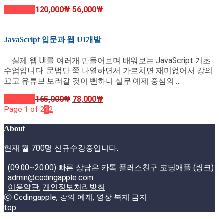
신청하기
120,000
₩
56,000
₩
JavaScript 입문과 웹 UI개발
실제 웹 UI를 여러개 만들어보며 배워보는 JavaScript 기초
수업입니다. 문법만 쭉 나열하면서 가르치면 재미없어서 강의
끄고 유튜브 보러갈 것이 뻔하니 실무 예제 중심의 …
신청하기
165,000
₩
78,000
₩
Page 1 of 2
1
2
About
현재 월 700명 신규수강중입니다.
(09:00~20:00) 빠른 상담은 카톡 플러스친구
코딩애플 (링크)
admin@codingapple.com
이용약관
,
개인정보처리방침
ⓒ Codingapple, 강의 예제, 영상 복제 금지
top