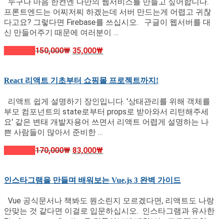
누구나 마음 한켠엔 나만의 웹서비스를 만들고 싶어합니다.
프론트엔드는 어찌저찌 하겠는데 서버 만드는게 어렵고 귀찮
다고요? 그렇다면 Firebase를 쓰십시오. 구글이 웹서버를 대
신 만들어주기 때문에 여러분이 …
신청하기
150,000
₩
35,000
₩
React 리액트 기초부터 쇼핑몰 프로젝트까지!
리액트 쉽게 설명하기 장인입니다. '상태관리를 위해 객체를
부모 컴포넌트의 state로부터 props로 받아와서 리턴해주세
요' 같은 변태 개발자용어 쓰면서 리액트 어렵게 설명하는 나
쁜 사람들이 많아서 준비한 …
신청하기
170,000
₩
83,000
₩
인스타그램을 만들며 배워보는 Vue.js 3 완벽 가이드
Vue 공식문서나 책봐도 뭔소린지 모르겠다면, 리액트도 나랑
안맞는 것 같다면 이걸로 입문하십시오. 인스타그램과 유사한