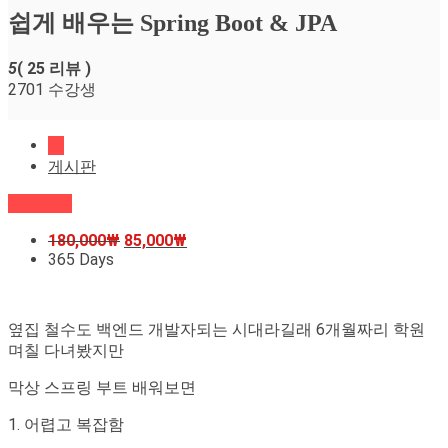
쉽게 배우는 Spring Boot & JPA
5
( 25 리뷰 )
2701 수강생
홈
게시판
신청하기
180,000
₩
85,000
₩
365 Days
옆집 철수도 백엔드 개발자되는 시대라길래 6개월짜리 학원
며칠 다녀봤지만
막상 스프링 부트 배워보면
1. 어렵고 복잡함