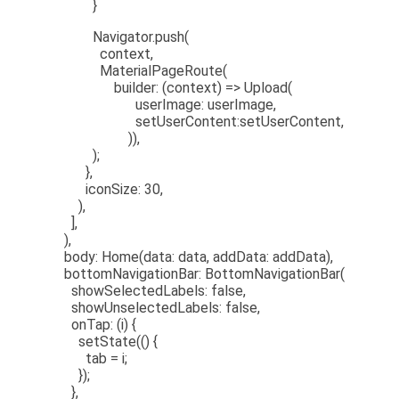
}
Navigator.push(
context,
MaterialPageRoute(
builder: (context) => Upload(
userImage: userImage,
setUserContent:setUserContent,
)),
);
},
iconSize: 30,
),
],
),
body: Home(data: data, addData: addData),
bottomNavigationBar: BottomNavigationBar(
showSelectedLabels: false,
showUnselectedLabels: false,
onTap: (i) {
setState(() {
tab = i;
});
},