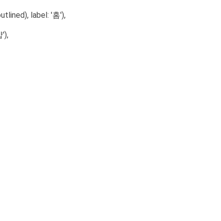
ned), label: '홈'),
'),