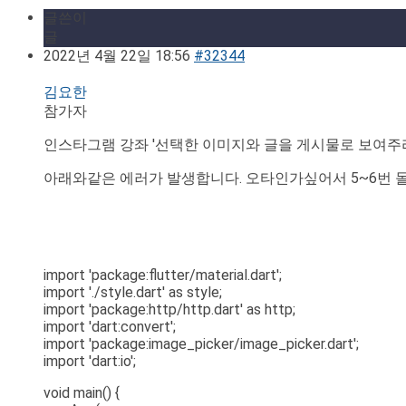
글쓴이
글
2022년 4월 22일 18:56
#32344
김요한
참가자
인스타그램 강좌 '선택한 이미지와 글을 게시물로 보여주
아래와같은 에러가 발생합니다. 오타인가싶어서 5~6번 돌
import 'package:flutter/material.dart';
import './style.dart' as style;
import 'package:http/http.dart' as http;
import 'dart:convert';
import 'package:image_picker/image_picker.dart';
import 'dart:io';
void main() {