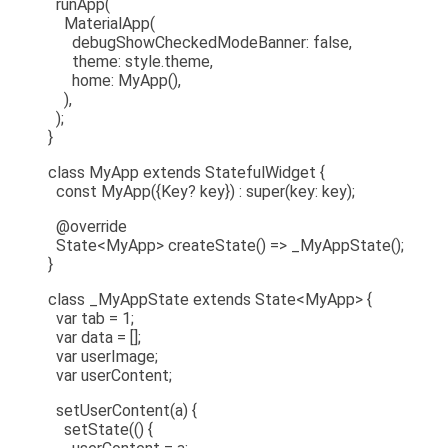
runApp(
MaterialApp(
debugShowCheckedModeBanner: false,
theme: style.theme,
home: MyApp(),
),
);
}
class MyApp extends StatefulWidget {
const MyApp({Key? key}) : super(key: key);
@override
State<MyApp> createState() => _MyAppState();
}
class _MyAppState extends State<MyApp> {
var tab = 1;
var data = [];
var userImage;
var userContent;
setUserContent(a) {
setState(() {