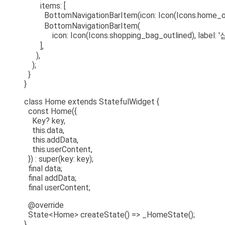
items: [
BottomNavigationBarItem(icon: Icon(Icons.home_outli
BottomNavigationBarItem(
icon: Icon(Icons.shopping_bag_outlined), label: '샵
],
),
);
}
}
class Home extends StatefulWidget {
const Home({
Key? key,
this.data,
this.addData,
this.userContent,
}) : super(key: key);
final data;
final addData;
final userContent;
@override
State<Home> createState() => _HomeState();
}