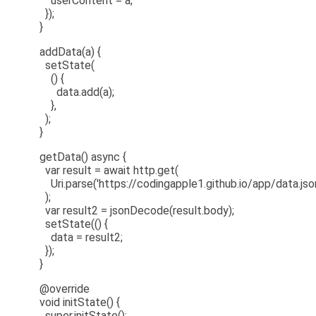
userContent = a;
});
}
addData(a) {
setState(
() {
data.add(a);
},
);
}
getData() async {
var result = await http.get(
Uri.parse('https://codingapple1.github.io/app/data.json
);
var result2 = jsonDecode(result.body);
setState(() {
data = result2;
});
}
@override
void initState() {
super.initState();