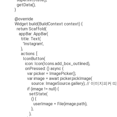
getData();
}
@override
Widget build(BuildContext context) {
return Scaffold(
appBar: AppBar(
title: Text(
'Instagram',
),
actions: [
IconButton(
icon: Icon(Icons.add_box_outlined),
onPressed: () async {
var picker = ImagePicker();
var image = await picker.pickImage(
source: ImageSource.gallery); // 이미지피
if (image != null) {
setState(
() {
userImage = File(image.path);
},
);