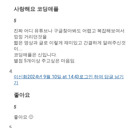
사랑해요 코딩애플
5
진짜 어디 유튜브나 구글찾아봐도 어렵고 복잡해보여서
낑낑 거리던것을
짧은 영상과 글로 이렇게 재미있고 간결하게 알려주신것
이.....
코딩애플은 신입니다.
별점 5개이상 주고싶은 마음임.
이신화
2024년 9월 10일 at 14:43
로그인 하여 답글 남기
기
좋아요
5
좋아요 🙂