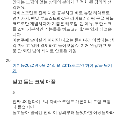
안다는 느낌이 없는 상태의 분에게 최적화 된 강의라 생
각해요.
자바스크립트 진짜 대충 공부하고 바로 뷰랑 리액트로
넘어가서, 맨날 부트스트랩같은 라이브러리랑 구글 복붙
코드로만 개발하다가 지금은 캐로젤, 탭 메뉴, 무한스크
롤 같이 기본적인 기능들을 하드코딩 할 수 있게 되었습
니다.
이번주에 술마실거 아끼면 나오는 돈이니까 아깝다는 생
각 마시고 일단 결제하고 들어보십쇼. 이거 완강하고 도
움 안 되면 님이 제대로 안들은 거임
이치윤
2022년 6월 24일 at 23:12
로그인 하여 답글 남기
기
믿고 듣는 코딩 애플
5
진짜 JS 딥다이브니 자바스크립트 개론이니 드림 코딩
다 들었지만
돌고돌아 결국엔 진작 이 강의부터 들었다면 어땠을까라