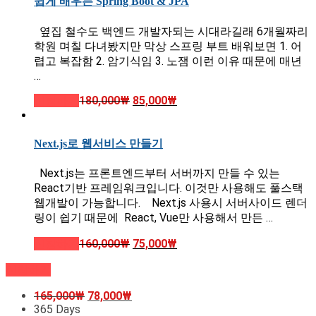
쉽게 배우는 Spring Boot & JPA
옆집 철수도 백엔드 개발자되는 시대라길래 6개월짜리
학원 며칠 다녀봤지만 막상 스프링 부트 배워보면 1. 어
렵고 복잡함 2. 암기식임 3. 노잼 이런 이유 때문에 매년
…
신청하기
180,000
₩
85,000
₩
Next.js로 웹서비스 만들기
Next.js는 프론트엔드부터 서버까지 만들 수 있는
React기반 프레임워크입니다. 이것만 사용해도 풀스택
웹개발이 가능합니다. Next.js 사용시 서버사이드 렌더
링이 쉽기 때문에 React, Vue만 사용해서 만든 …
신청하기
160,000
₩
75,000
₩
신청하기
165,000
₩
78,000
₩
365 Days