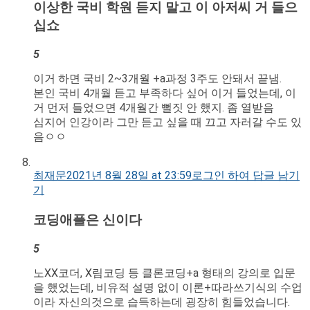
이상한 국비 학원 듣지 말고 이 아저씨 거 들으
십쇼
5
이거 하면 국비 2~3개월 +a과정 3주도 안돼서 끝냄.
본인 국비 4개월 듣고 부족하다 싶어 이거 들었는데, 이
거 먼저 들었으면 4개월간 뻘짓 안 했지. 좀 열받음
심지어 인강이라 그만 듣고 싶을 때 끄고 자러갈 수도 있
음ㅇㅇ
최재문
2021년 8월 28일 at 23:59
로그인 하여 답글 남기
기
코딩애플은 신이다
5
노XX코더, X림코딩 등 클론코딩+a 형태의 강의로 입문
을 했었는데, 비유적 설명 없이 이론+따라쓰기식의 수업
이라 자신의것으로 습득하는데 굉장히 힘들었습니다.