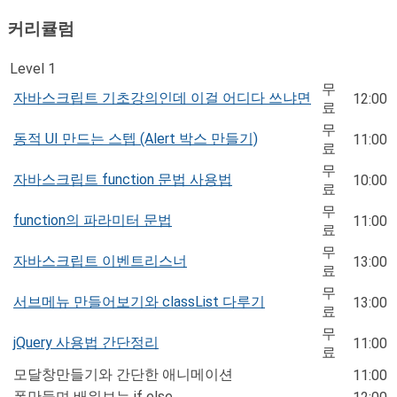
커리큘럼
Level 1
무
자바스크립트 기초강의인데 이걸 어디다 쓰냐면
12:00
료
무
동적 UI 만드는 스텝 (Alert 박스 만들기)
11:00
료
무
자바스크립트 function 문법 사용법
10:00
료
무
function의 파라미터 문법
11:00
료
무
자바스크립트 이벤트리스너
13:00
료
무
서브메뉴 만들어보기와 classList 다루기
13:00
료
무
jQuery 사용법 간단정리
11:00
료
모달창만들기와 간단한 애니메이션
11:00
폼만들며 배워보는 if else