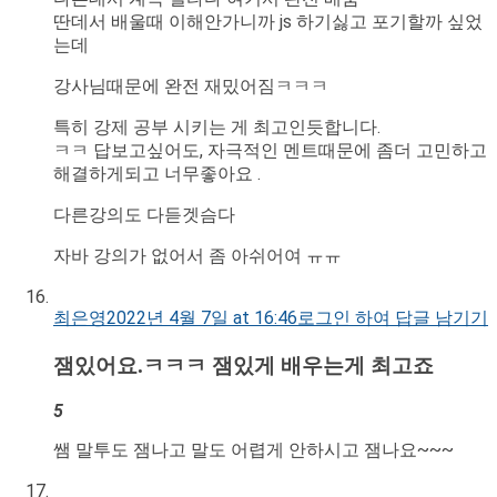
딴데서 배울때 이해안가니까 js 하기싫고 포기할까 싶었
는데
강사님때문에 완전 재밌어짐ㅋㅋㅋ
특히 강제 공부 시키는 게 최고인듯합니다.
ㅋㅋ 답보고싶어도, 자극적인 멘트때문에 좀더 고민하고
해결하게되고 너무좋아요 .
다른강의도 다듣겟슴다
자바 강의가 없어서 좀 아쉬어여 ㅠㅠ
최은영
2022년 4월 7일 at 16:46
로그인 하여 답글 남기기
잼있어요.ㅋㅋㅋ 잼있게 배우는게 최고죠
5
쌤 말투도 잼나고 말도 어렵게 안하시고 잼나요~~~